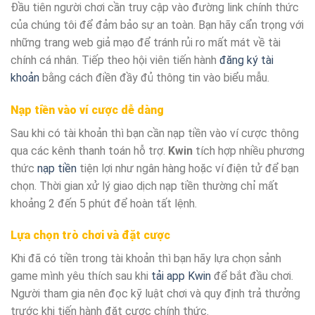
Đầu tiên người chơi cần truy cập vào đường link chính thức
của chúng tôi để đảm bảo sự an toàn. Bạn hãy cẩn trọng với
những trang web giả mạo để tránh rủi ro mất mát về tài
chính cá nhân. Tiếp theo hội viên tiến hành
đăng ký tài
khoản
bằng cách điền đầy đủ thông tin vào biểu mẫu.
Nạp tiền vào ví cược dễ dàng
Sau khi có tài khoản thì bạn cần nạp tiền vào ví cược thông
qua các kênh thanh toán hỗ trợ.
Kwin
tích hợp nhiều phương
thức
nạp tiền
tiện lợi như ngân hàng hoặc ví điện tử để bạn
chọn. Thời gian xử lý giao dịch nạp tiền thường chỉ mất
khoảng 2 đến 5 phút để hoàn tất lệnh.
Lựa chọn trò chơi và đặt cược
Khi đã có tiền trong tài khoản thì bạn hãy lựa chọn sảnh
game mình yêu thích sau khi
tải app Kwin
để bắt đầu chơi.
Người tham gia nên đọc kỹ luật chơi và quy định trả thưởng
trước khi tiến hành đặt cược chính thức.