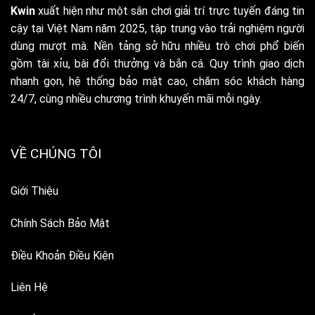
Kwin
xuất hiện như một sân chơi giải trí trực tuyến đáng tin
cậy tại Việt Nam năm 2025, tập trung vào trải nghiệm người
dùng mượt mà. Nền tảng sở hữu nhiều trò chơi phổ biến
gồm tài xỉu, bài đổi thưởng và bắn cá. Quy trình giao dịch
nhanh gọn, hệ thống bảo mật cao, chăm sóc khách hàng
24/7, cùng nhiều chương trình khuyến mãi mỗi ngày.
VỀ CHÚNG TÔI
Giới Thiệu
Chính Sách Bảo Mật
Điều Khoản Điều Kiện
Liên Hệ