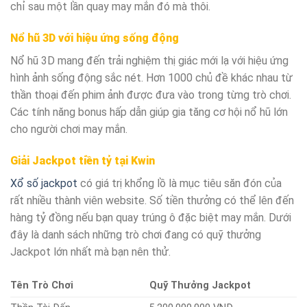
chỉ sau một lần quay may mắn đó mà thôi.
Nổ hũ 3D với hiệu ứng sống động
Nổ hũ 3D mang đến trải nghiệm thị giác mới lạ với hiệu ứng
hình ảnh sống động sắc nét. Hơn 1000 chủ đề khác nhau từ
thần thoại đến phim ảnh được đưa vào trong từng trò chơi.
Các tính năng bonus hấp dẫn giúp gia tăng cơ hội nổ hũ lớn
cho người chơi may mắn.
Giải Jackpot tiền tỷ tại Kwin
Xổ số jackpot
có giá trị khổng lồ là mục tiêu săn đón của
rất nhiều thành viên website. Số tiền thưởng có thể lên đến
hàng tỷ đồng nếu bạn quay trúng ô đặc biệt may mắn. Dưới
đây là danh sách những trò chơi đang có quỹ thưởng
Jackpot lớn nhất mà bạn nên thử.
Tên Trò Chơi
Quỹ Thưởng Jackpot