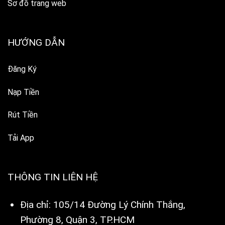
Sơ đồ trang web
HƯỚNG DẪN
Đăng Ký
Nạp Tiền
Rút Tiền
Tải App
THÔNG TIN LIÊN HỆ
Địa chỉ: 105/14 Đường Lý Chính Thắng,
Phường 8, Quận 3, TP.HCM