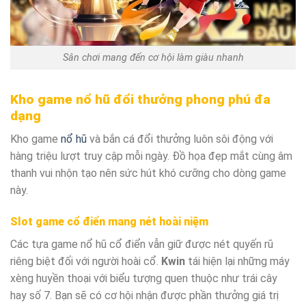
Sân chơi mang đến cơ hội làm giàu nhanh
Kho game nổ hũ đổi thưởng phong phú đa
dạng
Kho game
nổ hũ
và bắn cá đổi thưởng luôn sôi động với
hàng triệu lượt truy cập mỗi ngày. Đồ họa đẹp mắt cùng âm
thanh vui nhộn tạo nên sức hút khó cưỡng cho dòng game
này.
Slot game cổ điển mang nét hoài niệm
Các tựa game nổ hũ cổ điển vẫn giữ được nét quyến rũ
riêng biệt đối với người hoài cổ.
Kwin
tái hiện lại những máy
xèng huyền thoại với biểu tượng quen thuộc như trái cây
hay số 7. Bạn sẽ có cơ hội nhận được phần thưởng giá trị