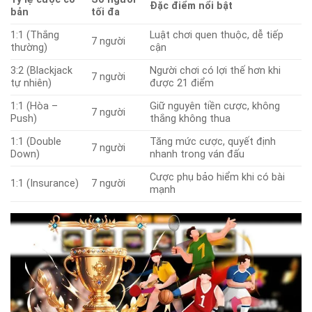
Đặc điểm nổi bật
bản
tối đa
1:1 (Thắng
Luật chơi quen thuộc, dễ tiếp
7 người
thường)
cận
3:2 (Blackjack
Người chơi có lợi thế hơn khi
7 người
tự nhiên)
được 21 điểm
1:1 (Hòa –
Giữ nguyên tiền cược, không
7 người
Push)
thắng không thua
1:1 (Double
Tăng mức cược, quyết định
7 người
Down)
nhanh trong ván đấu
Cược phụ bảo hiểm khi có bài
1:1 (Insurance)
7 người
mạnh