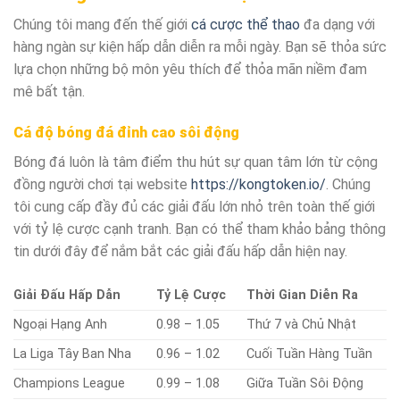
Chúng tôi mang đến thế giới
cá cược thể thao
đa dạng với
hàng ngàn sự kiện hấp dẫn diễn ra mỗi ngày. Bạn sẽ thỏa sức
lựa chọn những bộ môn yêu thích để thỏa mãn niềm đam
mê bất tận.
Cá độ bóng đá đỉnh cao sôi động
Bóng đá luôn là tâm điểm thu hút sự quan tâm lớn từ cộng
đồng người chơi tại website
https://kongtoken.io/
. Chúng
tôi cung cấp đầy đủ các giải đấu lớn nhỏ trên toàn thế giới
với tỷ lệ cược cạnh tranh. Bạn có thể tham khảo bảng thông
tin dưới đây để nắm bắt các giải đấu hấp dẫn hiện nay.
Giải Đấu Hấp Dẫn
Tỷ Lệ Cược
Thời Gian Diễn Ra
Ngoại Hạng Anh
0.98 – 1.05
Thứ 7 và Chủ Nhật
La Liga Tây Ban Nha
0.96 – 1.02
Cuối Tuần Hàng Tuần
Champions League
0.99 – 1.08
Giữa Tuần Sôi Động