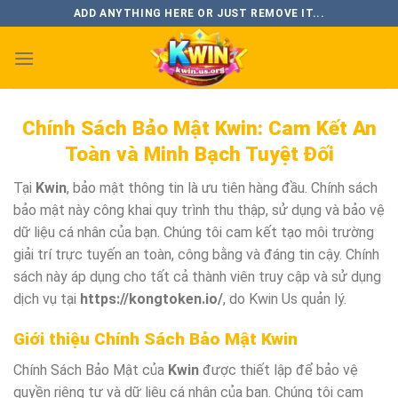
Bỏ
ADD ANYTHING HERE OR JUST REMOVE IT...
qua
nội
dung
Chính Sách Bảo Mật Kwin: Cam Kết An
Toàn và Minh Bạch Tuyệt Đối
Tại
Kwin
, bảo mật thông tin là ưu tiên hàng đầu. Chính sách
bảo mật này công khai quy trình thu thập, sử dụng và bảo vệ
dữ liệu cá nhân của bạn. Chúng tôi cam kết tạo môi trường
giải trí trực tuyến an toàn, công bằng và đáng tin cậy. Chính
sách này áp dụng cho tất cả thành viên truy cập và sử dụng
dịch vụ tại
https://kongtoken.io/
, do Kwin Us quản lý.
Giới thiệu Chính Sách Bảo Mật Kwin
Chính Sách Bảo Mật của
Kwin
được thiết lập để bảo vệ
quyền riêng tư và dữ liệu cá nhân của bạn. Chúng tôi cam