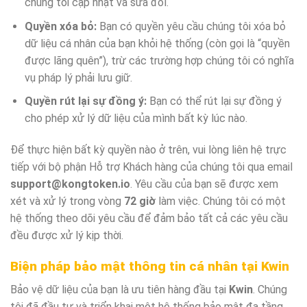
chúng tôi cập nhật và sửa đổi.
Quyền xóa bỏ:
Bạn có quyền yêu cầu chúng tôi xóa bỏ
dữ liệu cá nhân của bạn khỏi hệ thống (còn gọi là “quyền
được lãng quên”), trừ các trường hợp chúng tôi có nghĩa
vụ pháp lý phải lưu giữ.
Quyền rút lại sự đồng ý:
Bạn có thể rút lại sự đồng ý
cho phép xử lý dữ liệu của mình bất kỳ lúc nào.
Để thực hiện bất kỳ quyền nào ở trên, vui lòng liên hệ trực
tiếp với bộ phận Hỗ trợ Khách hàng của chúng tôi qua email
support@kongtoken.io
. Yêu cầu của bạn sẽ được xem
xét và xử lý trong vòng
72 giờ
làm việc. Chúng tôi có một
hệ thống theo dõi yêu cầu để đảm bảo tất cả các yêu cầu
đều được xử lý kịp thời.
Biện pháp bảo mật thông tin cá nhân tại Kwin
Bảo vệ dữ liệu của bạn là ưu tiên hàng đầu tại
Kwin
. Chúng
tôi đã đầu tư và triển khai một hệ thống bảo mật đa tầng,