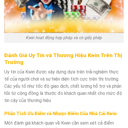
Kwin hoạt động hợp pháp và có giấy phép
Đánh Giá Uy Tín và Thương Hiệu Kwin Trên Thị
Trường
Uy tín của Kwin được xây dựng dựa trên trải nghiệm thực
tế của người chơi và sự hiện diện tích cực trên thị trường.
Các yếu tố như tốc độ giao dịch, chất lượng hỗ trợ và phản
hồi từ cộng đồng là thước đo khách quan nhất cho mức độ
tin cậy của thương hiệu.
Phân Tích Ưu Điểm và Nhược Điểm Của Nhà Cái Kwin
Một đánh giá khách quan về Kwin cần xem xét cả điểm