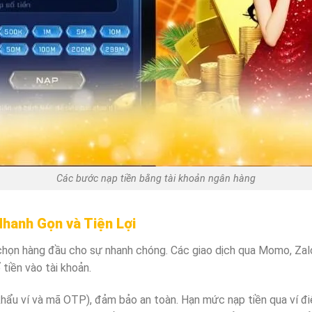
Các bước nạp tiền bằng tài khoản ngân hàng
Nhanh Gọn và Tiện Lợi
ựa chọn hàng đầu cho sự nhanh chóng. Các giao dịch qua Momo, Za
tiền vào tài khoản.
ẩu ví và mã OTP), đảm bảo an toàn. Hạn mức nạp tiền qua ví đi