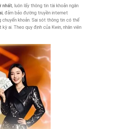
 nhất
, luôn lấy thông tin tài khoản ngân
ai
, đảm bảo đường truyền internet
g chuyển khoản. Sai sót thông tin có thể
 kỳ ai. Theo quy định của Kwin, nhân viên