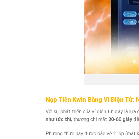
Nạp Tiền Kwin Bằng Ví Điện Tử: 
Với sự phát triển của ví điện tử, đây là l
như tức thì
, thường chỉ mất
30-60 giây
để 
Phương thức này được bảo vệ 2 lớp (mật kh