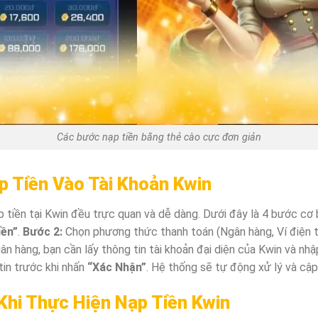
Các bước nạp tiền bằng thẻ cào cực đơn giản
 Tiền Vào Tài Khoản Kwin
 tiền tại Kwin đều trực quan và dễ dàng. Dưới đây là 4 bước cơ
iền”
.
Bước 2:
Chọn phương thức thanh toán (Ngân hàng, Ví điện t
gân hàng, bạn cần lấy thông tin tài khoản đại diện của Kwin và nhậ
tin trước khi nhấn
“Xác Nhận”
. Hệ thống sẽ tự động xử lý và cập
hi Thực Hiện Nạp Tiền Kwin