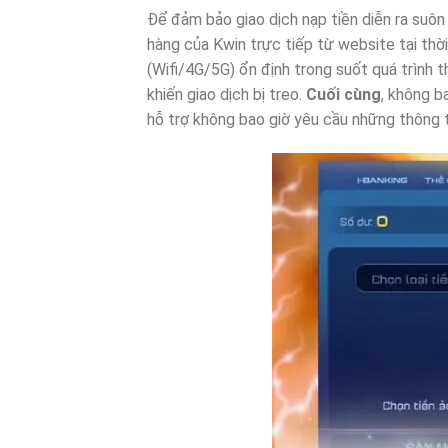
Để đảm bảo giao dịch nạp tiền diễn ra suôn
hàng của Kwin trực tiếp từ website tại thời
(Wifi/4G/5G) ổn định trong suốt quá trình t
khiến giao dịch bị treo.
Cuối cùng
, không b
hỗ trợ không bao giờ yêu cầu những thông t