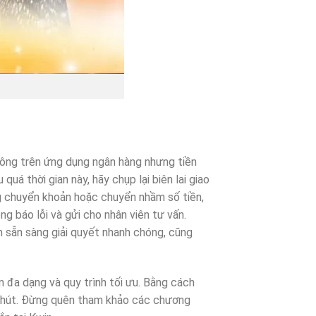
công trên ứng dụng ngân hàng nhưng tiền
quá thời gian này, hãy chụp lại biên lai giao
ng chuyển khoản hoặc chuyển nhầm số tiền,
ông báo lỗi và gửi cho nhân viên tư vấn.
n sẵn sàng giải quyết nhanh chóng, cũng
n đa dạng và quy trình tối ưu. Bằng cách
i phút. Đừng quên tham khảo các chương