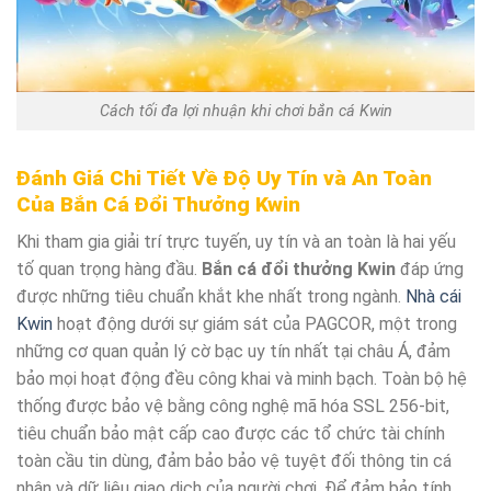
Cách tối đa lợi nhuận khi chơi bắn cá Kwin
Đánh Giá Chi Tiết Về Độ Uy Tín và An Toàn
Của Bắn Cá Đổi Thưởng Kwin
Khi tham gia giải trí trực tuyến, uy tín và an toàn là hai yếu
tố quan trọng hàng đầu.
Bắn cá đổi thưởng Kwin
đáp ứng
được những tiêu chuẩn khắt khe nhất trong ngành.
Nhà cái
Kwin
hoạt động dưới sự giám sát của PAGCOR, một trong
những cơ quan quản lý cờ bạc uy tín nhất tại châu Á, đảm
bảo mọi hoạt động đều công khai và minh bạch. Toàn bộ hệ
thống được bảo vệ bằng công nghệ mã hóa SSL 256-bit,
tiêu chuẩn bảo mật cấp cao được các tổ chức tài chính
toàn cầu tin dùng, đảm bảo bảo vệ tuyệt đối thông tin cá
nhân và dữ liệu giao dịch của người chơi. Để đảm bảo tính