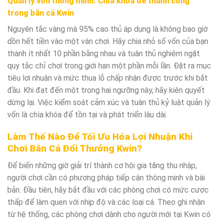
Quản lý vốn thông minh: Chìa khóa để thành công
trong bắn cá Kwin
Nguyên tắc vàng mà 95% cao thủ áp dụng là không bao giờ
dồn hết tiền vào một ván chơi. Hãy chia nhỏ số vốn của bạn
thành ít nhất 10 phần bằng nhau và tuân thủ nghiêm ngặt
quy tắc chỉ chơi trong giới hạn một phần mỗi lần. Đặt ra mục
tiêu lợi nhuận và mức thua lỗ chấp nhận được trước khi bắt
đầu. Khi đạt đến một trong hai ngưỡng này, hãy kiên quyết
dừng lại. Việc kiểm soát cảm xúc và tuân thủ kỷ luật quản lý
vốn là chìa khóa để tồn tại và phát triển lâu dài.
Làm Thế Nào Để Tối Ưu Hóa Lợi Nhuận Khi
Chơi Bắn Cá Đổi Thưởng Kwin?
Để biến những giờ giải trí thành cơ hội gia tăng thu nhập,
người chơi cần có phương pháp tiếp cận thông minh và bài
bản. Đầu tiên, hãy bắt đầu với các phòng chơi có mức cược
thấp để làm quen với nhịp độ và các loại cá. Theo ghi nhận
từ hệ thống, các phòng chơi dành cho người mới tại Kwin có