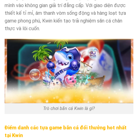
mình vào không gian giải trí đẳng cấp. Với giao diện được
thiết kế tỉ mỉ, âm thanh vòm sống động và hàng loạt tựa
game phong phú, Kwin kiến tạo trải nghiệm săn cá chân
thực và lôi cuốn.
Trò chơi bắn cá Kwin là gì?
Điểm danh các tựa game bắn cá đổi thưởng hot nhất
tại Kwin