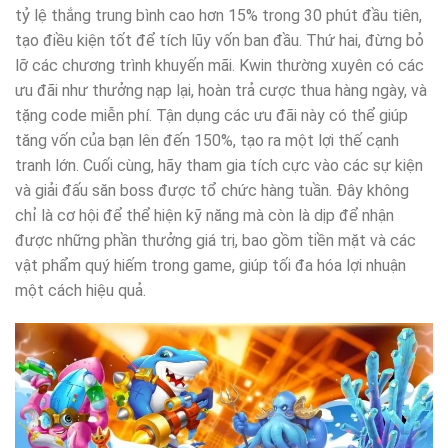
tỷ lệ thắng trung bình cao hơn 15% trong 30 phút đầu tiên,
tạo điều kiện tốt để tích lũy vốn ban đầu. Thứ hai, đừng bỏ
lỡ các chương trình khuyến mãi. Kwin thường xuyên có các
ưu đãi như thưởng nạp lại, hoàn trả cược thua hàng ngày, và
tặng code miễn phí. Tận dụng các ưu đãi này có thể giúp
tăng vốn của bạn lên đến 150%, tạo ra một lợi thế cạnh
tranh lớn. Cuối cùng, hãy tham gia tích cực vào các sự kiện
và giải đấu săn boss được tổ chức hàng tuần. Đây không
chỉ là cơ hội để thể hiện kỹ năng mà còn là dịp để nhận
được những phần thưởng giá trị, bao gồm tiền mặt và các
vật phẩm quý hiếm trong game, giúp tối đa hóa lợi nhuận
một cách hiệu quả.