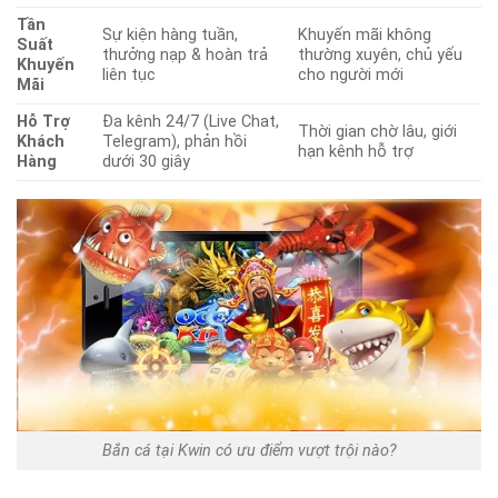
Tần
Sự kiện hàng tuần,
Khuyến mãi không
Suất
thưởng nạp & hoàn trả
thường xuyên, chủ yếu
Khuyến
liên tục
cho người mới
Mãi
Hỗ Trợ
Đa kênh 24/7 (Live Chat,
Thời gian chờ lâu, giới
Khách
Telegram), phản hồi
hạn kênh hỗ trợ
Hàng
dưới 30 giây
Bắn cá tại Kwin có ưu điểm vượt trội nào?