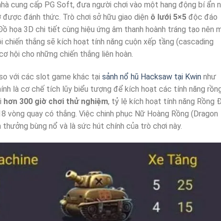
hà cung cấp PG Soft, đưa người chơi vào một hang động bí ẩn n
 được đánh thức. Trò chơi sở hữu giao diện
ô lưới 5×5
độc đáo
 Đồ họa 3D chi tiết cùng hiệu ứng âm thanh hoành tráng tạo nên 
i chiến thắng sẽ kích hoạt tính năng cuộn xếp tầng (cascading
 cơ hội cho những chiến thắng liên hoàn.
so với các slot game khác tại
sảnh nổ hũ Hacksaw tại Kwin
như
nh là cơ chế tích lũy biểu tượng để kích hoạt các tính năng rồng
i
hơn 300 giờ chơi thử nghiệm
, tỷ lệ kích hoạt tính năng Rồng 
-18 vòng quay có thắng. Việc chinh phục Nữ Hoàng Rồng (Dragon
 thưởng bùng nổ và là sức hút chính của trò chơi này.