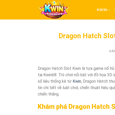
Bỏ
qua
KWIN
nội
dung
Dragon Hatch Slo
ĐĂ
Dragon Hatch Slot Kwin là tựa game nổ hũ 
tại Kwin68. Trò chơi nổi bật với đồ họa 3D
số liệu thống kê từ
Kwin
, Dragon Hatch thu
tin chi tiết về luật chơi, chiến thuật hiệu 
chiến thắng.
Khám phá Dragon Hatch Slo