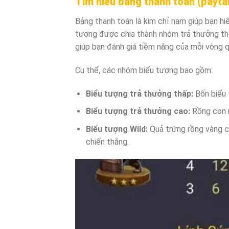
Tìm hiểu bảng thanh toán (payta
Bảng thanh toán là kim chỉ nam giúp bạn hiể
tượng được chia thành nhóm trả thưởng thấp
giúp bạn đánh giá tiềm năng của mỗi vòng q
Cụ thể, các nhóm biểu tượng bao gồm:
Biểu tượng trả thưởng thấp:
Bốn biểu t
Biểu tượng trả thưởng cao:
Rồng con m
Biểu tượng Wild:
Quả trứng rồng vàng c
chiến thắng.