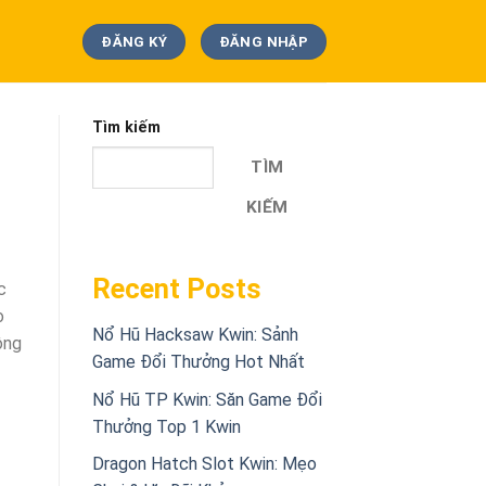
ĐĂNG KÝ
ĐĂNG NHẬP
Tìm kiếm
TÌM
KIẾM
Recent Posts
c
o
Nổ Hũ Hacksaw Kwin: Sảnh
ông
Game Đổi Thưởng Hot Nhất
Nổ Hũ TP Kwin: Săn Game Đổi
Thưởng Top 1 Kwin
Dragon Hatch Slot Kwin: Mẹo