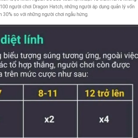
 100 người chơi Dragon Hatch, những người áp dụng quản lý vốn
ơn 30% so với những người chơi ngẫu hứng.