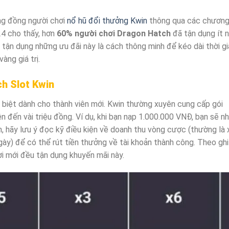
ng đồng người chơi
nổ hũ đổi thưởng Kwin
thông qua các chươn
24 cho thấy, hơn
60% người chơi Dragon Hatch
đã tận dụng ít 
tận dụng những ưu đãi này là cách thông minh để kéo dài thời gi
àng giá trị.
h Slot Kwin
c biệt dành cho thành viên mới. Kwin thường xuyên cung cấp gói
lên đến vài triệu đồng. Ví dụ, khi bạn nạp 1.000.000 VNĐ, bạn sẽ n
, hãy lưu ý đọc kỹ điều kiện về doanh thu vòng cược (thường là
gày) để có thể rút tiền thưởng về tài khoản thành công. Theo ghi
i mới đều tận dụng khuyến mãi này.