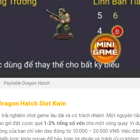
Paytable Dragon Hatch
 Dragon Hatch Slot Kwin
 trải nghiệm chơi game lâu dài và có trách nhiệm. Một nguyên tắ
ao giờ đặt cược quá
1-2% tổng số vốn
cho một vòng quay. Ví dụ
òng của bạn chỉ nên dao động từ 10.000 – 20.000 VNĐ. Việc đặt
hiến lược khôn ngoan để bảo toàn lợi nhuận và tránh rủi ro không