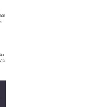
g
nhất
an
hận
 x15