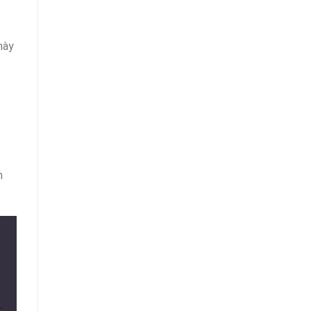
này
m