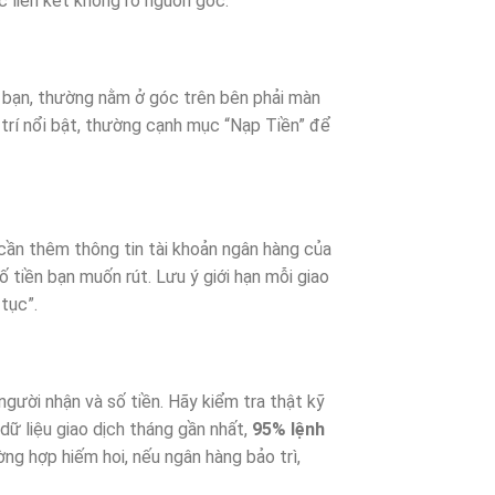
c liên kết không rõ nguồn gốc.
a bạn, thường nằm ở góc trên bên phải màn
 trí nổi bật, thường cạnh mục “Nạp Tiền” để
 cần thêm thông tin tài khoản ngân hàng của
 tiền bạn muốn rút. Lưu ý giới hạn mỗi giao
tục”.
 người nhận và số tiền. Hãy kiểm tra thật kỹ
ữ liệu giao dịch tháng gần nhất,
95% lệnh
ờng hợp hiếm hoi, nếu ngân hàng bảo trì,