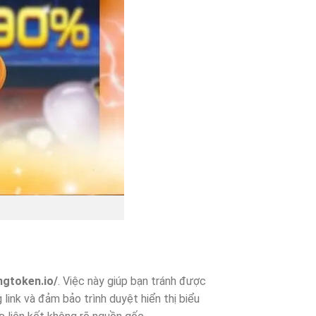
ngtoken.io/
. Việc này giúp bạn tránh được
link và đảm bảo trình duyệt hiển thị biểu