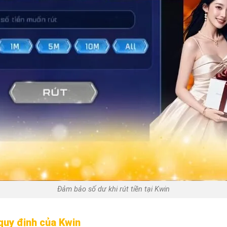
Đảm bảo số dư khi rút tiền tại Kwin
quy định của Kwin