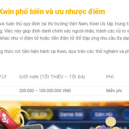
 Kwin phổ biến và ưu nhược điểm
và tuân thủ quy định tại thị trường Việt Nam, Kwin Us tập trung 
 Việc này giúp định danh chính xác người nhận, tránh các rủi ro v
hác như ví điện tử hoặc tiền điện tử để đáp ứng nhu cầu đa dạ
ng thức rút tiền hiện hành tại Kwin, dựa trên các thử nghiệm và 
 LÝ
GIỚI HẠN (TỐI THIỂU – TỐI ĐA)
PHÍ
200.000 – 100.000.000 VNĐ
Miễn phí