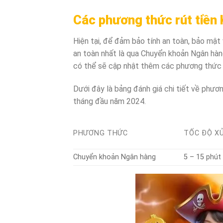
Các phương thức rút tiền
Hiện tại, để đảm bảo tính an toàn, bảo mật 
an toàn nhất là qua Chuyển khoản Ngân hàng.
có thể sẽ cập nhật thêm các phương thức k
Dưới đây là bảng đánh giá chi tiết về phươ
tháng đầu năm 2024.
PHƯƠNG THỨC
TỐC ĐỘ XỬ
Chuyển khoản Ngân hàng
5 – 15 phút