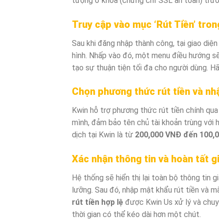
tượng ổ khóa (chứng chỉ SSL an toàn) trước
Truy cập vào mục ‘Rút Tiền’ tron
Sau khi đăng nhập thành công, tại giao diệ
hình. Nhấp vào đó, một menu điều hướng sẽ
tạo sự thuận tiện tối đa cho người dùng. H
Chọn phương thức rút tiền và nh
Kwin hỗ trợ phương thức rút tiền chính qua
mình, đảm bảo tên chủ tài khoản trùng với h
dịch tại Kwin là từ
200,000 VNĐ đến 100,
Xác nhận thông tin và hoàn tất gi
Hệ thống sẽ hiển thị lại toàn bộ thông tin g
lưỡng. Sau đó, nhập mật khẩu rút tiền và m
rút tiền hợp lệ
được Kwin Us xử lý và chuy
thời gian có thể kéo dài hơn một chút.