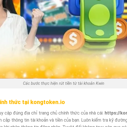
Các bước thực hiện rút tiền từ tài khoản Kwin
ính thức tại kongtoken.io
uy cập đúng địa chỉ trang chủ chính thức của nhà cái:
https://ko
cắp thông tin tài khoản và tiền của bạn. Luôn kiểm tra kỹ đường 