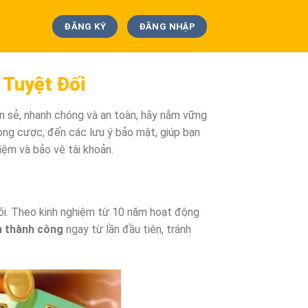
ĐĂNG KÝ
ĐĂNG NHẬP
 Tuyệt Đối
ôn sẻ, nhanh chóng và an toàn, hãy nắm vững
vòng cược, đến các lưu ý bảo mật, giúp bạn
hiệm và bảo vệ tài khoản.
 lõi. Theo kinh nghiệm từ 10 năm hoạt động
h thành công
ngay từ lần đầu tiên, tránh