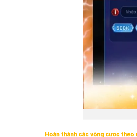
Hoàn thành các vòng cược theo 