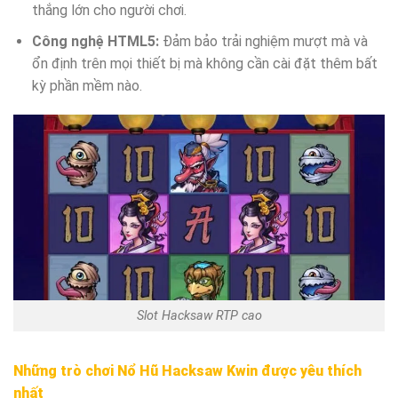
thắng lớn cho người chơi.
Công nghệ HTML5:
Đảm bảo trải nghiệm mượt mà và
ổn định trên mọi thiết bị mà không cần cài đặt thêm bất
kỳ phần mềm nào.
Slot Hacksaw RTP cao
Những trò chơi Nổ Hũ Hacksaw Kwin được yêu thích
nhất