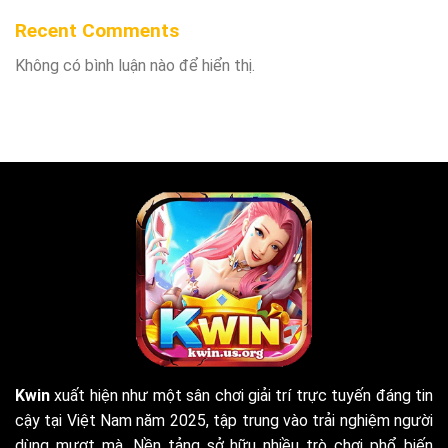
Recent Comments
Không có bình luận nào để hiển thị.
Kwin
xuất hiện như một sân chơi giải trí trực tuyến đáng tin
cậy tại Việt Nam năm 2025, tập trung vào trải nghiệm người
dùng mượt mà. Nền tảng sở hữu nhiều trò chơi phổ biến