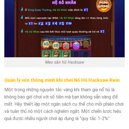
Mẹo săn hũ Hacksaw
Quản lý vốn thông minh khi chơi Nổ Hũ Hacksaw Kwin
Một trong những nguyên tắc vàng khi tham gia nổ hũ là
không bao giờ chơi với số tiền mà bạn không sẵn sàng để
mất. Hãy thiết lập một ngân sách cụ thể cho mỗi phiên chơi
và tuân thủ nó một cách nghiêm ngặt. Một chiến lược hiệu
quả được nhiều người chơi áp dụng là “quy tắc 1-2%”.