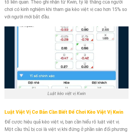
tố liên quan. Theo ghi nhận từ Kwin, tỷ lệ thắng của người
chơi có kinh nghiệm khi tham gia kèo việt vị cao hơn 15% so
với người mới bắt đầu.
Luật kèo việt vị Kwin
Luật Việt Vị Cơ Bản Cần Biết Để Chơi Kèo Việt Vị Kwin
Để cược hiệu quả kèo việt vị, bạn cần hiểu rõ luật việt vị.
Một cầu thủ bị coi là việt vị khi đứng ở phần sân đối phương