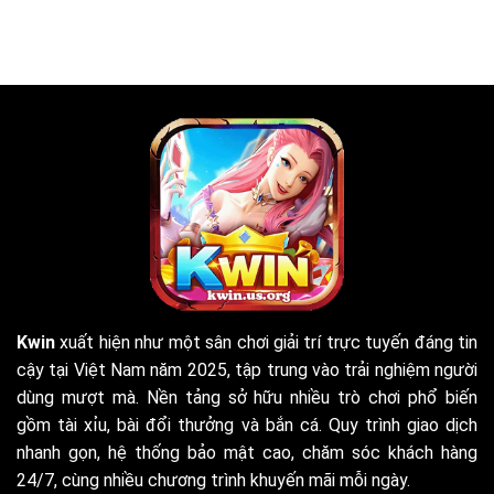
Kwin
xuất hiện như một sân chơi giải trí trực tuyến đáng tin
cậy tại Việt Nam năm 2025, tập trung vào trải nghiệm người
dùng mượt mà. Nền tảng sở hữu nhiều trò chơi phổ biến
gồm tài xỉu, bài đổi thưởng và bắn cá. Quy trình giao dịch
nhanh gọn, hệ thống bảo mật cao, chăm sóc khách hàng
24/7, cùng nhiều chương trình khuyến mãi mỗi ngày.