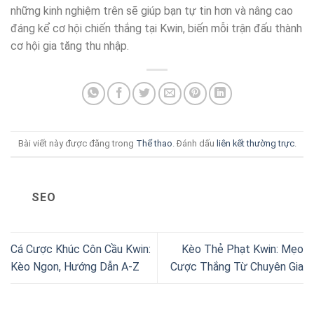
những kinh nghiệm trên sẽ giúp bạn tự tin hơn và nâng cao
đáng kể cơ hội chiến thắng tại Kwin, biến mỗi trận đấu thành
cơ hội gia tăng thu nhập.
Bài viết này được đăng trong
Thể thao
. Đánh dấu
liên kết thường trực
.
SEO
Cá Cược Khúc Côn Cầu Kwin:
Kèo Thẻ Phạt Kwin: Mẹo
Kèo Ngon, Hướng Dẫn A-Z
Cược Thắng Từ Chuyên Gia