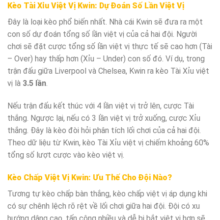
Kèo Tài Xỉu Việt Vị Kwin: Dự Đoán Số Lần Việt Vị
Đây là loại kèo phổ biến nhất. Nhà cái Kwin sẽ đưa ra một
con số dự đoán tổng số lần việt vị của cả hai đội. Người
chơi sẽ đặt cược tổng số lần việt vị thực tế sẽ cao hơn (Tài
– Over) hay thấp hơn (Xỉu – Under) con số đó. Ví dụ, trong
trận đấu giữa Liverpool và Chelsea, Kwin ra kèo Tài Xỉu việt
vị là
3.5 lần
.
Nếu trận đấu kết thúc với 4 lần việt vị trở lên, cược Tài
thắng. Ngược lại, nếu có 3 lần việt vị trở xuống, cược Xỉu
thắng. Đây là kèo đòi hỏi phân tích lối chơi của cả hai đội.
Theo dữ liệu từ Kwin, kèo Tài Xỉu việt vị chiếm khoảng 60%
tổng số lượt cược vào kèo việt vị.
Kèo Chấp Việt Vị Kwin: Ưu Thế Cho Đội Nào?
Tương tự kèo chấp bàn thắng, kèo chấp việt vị áp dụng khi
có sự chênh lệch rõ rệt về lối chơi giữa hai đội. Đội có xu
hướng dâng cao, tấn công nhiều và dễ bị bắt việt vị hơn sẽ