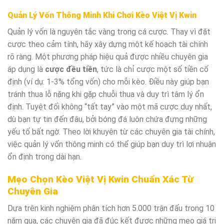
Quản Lý Vốn Thông Minh Khi Chơi Kèo Việt Vị Kwin
Quản lý vốn là nguyên tắc vàng trong cá cược. Thay vì đặt
cược theo cảm tính, hãy xây dựng một kế hoạch tài chính
rõ ràng. Một phương pháp hiệu quả được nhiều chuyên gia
áp dụng là
cược đều tiền
, tức là chỉ cược một số tiền cố
định (ví dụ: 1-3% tổng vốn) cho mỗi kèo. Điều này giúp bạn
tránh thua lỗ nặng khi gặp chuỗi thua và duy trì tâm lý ổn
định. Tuyệt đối không “tất tay” vào một mã cược duy nhất,
dù bạn tự tin đến đâu, bởi bóng đá luôn chứa đựng những
yếu tố bất ngờ. Theo lời khuyên từ các chuyên gia tài chính,
việc quản lý vốn thông minh có thể giúp bạn duy trì lợi nhuận
ổn định trong dài hạn.
Mẹo Chọn Kèo Việt Vị Kwin Chuẩn Xác Từ
Chuyên Gia
Dựa trên kinh nghiệm phân tích hơn 5.000 trận đấu trong 10
năm qua, các chuyên gia đã đúc kết được những mẹo giá trị