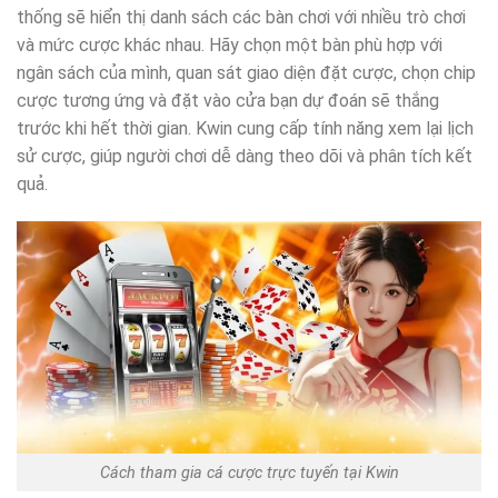
thống sẽ hiển thị danh sách các bàn chơi với nhiều trò chơi
và mức cược khác nhau. Hãy chọn một bàn phù hợp với
ngân sách của mình, quan sát giao diện đặt cược, chọn chip
cược tương ứng và đặt vào cửa bạn dự đoán sẽ thắng
trước khi hết thời gian. Kwin cung cấp tính năng xem lại lịch
sử cược, giúp người chơi dễ dàng theo dõi và phân tích kết
quả.
Cách tham gia cá cược trực tuyến tại Kwin