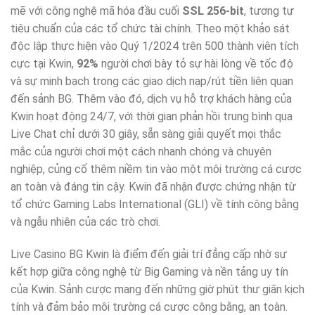
mẽ với công nghệ mã hóa đầu cuối
SSL 256-bit
, tương tự
tiêu chuẩn của các tổ chức tài chính. Theo một khảo sát
độc lập thực hiện vào Quý 1/2024 trên 500 thành viên tích
cực tại Kwin,
92%
người chơi bày tỏ sự hài lòng về tốc độ
và sự minh bạch trong các giao dịch nạp/rút tiền liên quan
đến sảnh BG. Thêm vào đó, dịch vụ hỗ trợ khách hàng của
Kwin hoạt động 24/7, với thời gian phản hồi trung bình qua
Live Chat chỉ dưới 30 giây, sẵn sàng giải quyết mọi thắc
mắc của người chơi một cách nhanh chóng và chuyên
nghiệp, củng cố thêm niềm tin vào một môi trường cá cược
an toàn và đáng tin cậy. Kwin đã nhận được chứng nhận từ
tổ chức Gaming Labs International (GLI) về tính công bằng
và ngẫu nhiên của các trò chơi.
Live Casino BG Kwin là điểm đến giải trí đẳng cấp nhờ sự
kết hợp giữa công nghệ từ Big Gaming và nền tảng uy tín
của Kwin. Sảnh cược mang đến những giờ phút thư giãn kịch
tính và đảm bảo môi trường cá cược công bằng, an toàn.