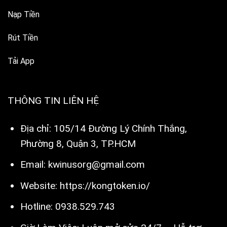
Nạp Tiền
Rút Tiền
Tải App
THÔNG TIN LIÊN HỆ
Địa chỉ: 105/14 Đường Lý Chính Thắng,
Phường 8, Quận 3, TP.HCM
Email:
kwinusorg@gmail.com
Website: https://kongtoken.io/
Hotline: 0938.529.743