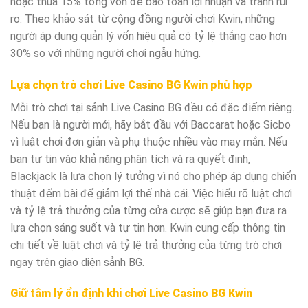
hoặc thua 15% tổng vốn để bảo toàn lợi nhuận và tránh rủi
ro. Theo khảo sát từ cộng đồng người chơi Kwin, những
người áp dụng quản lý vốn hiệu quả có tỷ lệ thắng cao hơn
30% so với những người chơi ngẫu hứng.
Lựa chọn trò chơi Live Casino BG Kwin phù hợp
Mỗi trò chơi tại sảnh Live Casino BG đều có đặc điểm riêng.
Nếu bạn là người mới, hãy bắt đầu với Baccarat hoặc Sicbo
vì luật chơi đơn giản và phụ thuộc nhiều vào may mắn. Nếu
bạn tự tin vào khả năng phân tích và ra quyết định,
Blackjack là lựa chọn lý tưởng vì nó cho phép áp dụng chiến
thuật đếm bài để giảm lợi thế nhà cái. Việc hiểu rõ luật chơi
và tỷ lệ trả thưởng của từng cửa cược sẽ giúp bạn đưa ra
lựa chọn sáng suốt và tự tin hơn. Kwin cung cấp thông tin
chi tiết về luật chơi và tỷ lệ trả thưởng của từng trò chơi
ngay trên giao diện sảnh BG.
Giữ tâm lý ổn định khi chơi Live Casino BG Kwin