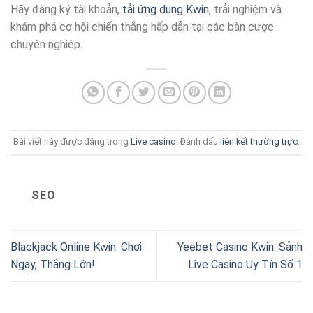
Hãy đăng ký tài khoản,
tải ứng dụng Kwin
, trải nghiệm và
khám phá cơ hội chiến thắng hấp dẫn tại các bàn cược
chuyên nghiệp.
Bài viết này được đăng trong
Live casino
. Đánh dấu
liên kết thường trực
.
SEO
Blackjack Online Kwin: Chơi
Yeebet Casino Kwin: Sảnh
Ngay, Thắng Lớn!
Live Casino Uy Tín Số 1