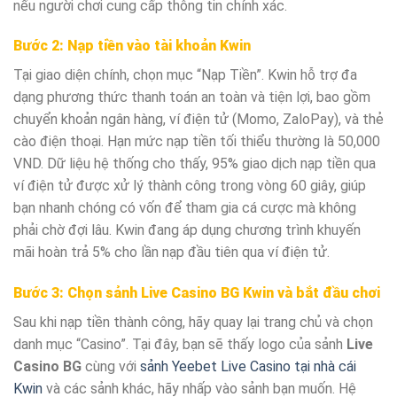
nếu người chơi cung cấp thông tin chính xác.
Bước 2: Nạp tiền vào tài khoản Kwin
Tại giao diện chính, chọn mục “Nạp Tiền”. Kwin hỗ trợ đa
dạng phương thức thanh toán an toàn và tiện lợi, bao gồm
chuyển khoản ngân hàng, ví điện tử (Momo, ZaloPay), và thẻ
cào điện thoại. Hạn mức nạp tiền tối thiểu thường là 50,000
VND. Dữ liệu hệ thống cho thấy, 95% giao dịch nạp tiền qua
ví điện tử được xử lý thành công trong vòng 60 giây, giúp
bạn nhanh chóng có vốn để tham gia cá cược mà không
phải chờ đợi lâu. Kwin đang áp dụng chương trình khuyến
mãi hoàn trả 5% cho lần nạp đầu tiên qua ví điện tử.
Bước 3: Chọn sảnh Live Casino BG Kwin và bắt đầu chơi
Sau khi nạp tiền thành công, hãy quay lại trang chủ và chọn
danh mục “Casino”. Tại đây, bạn sẽ thấy logo của sảnh
Live
Casino BG
cùng với
sảnh Yeebet Live Casino tại nhà cái
Kwin
và các sảnh khác, hãy nhấp vào sảnh bạn muốn. Hệ