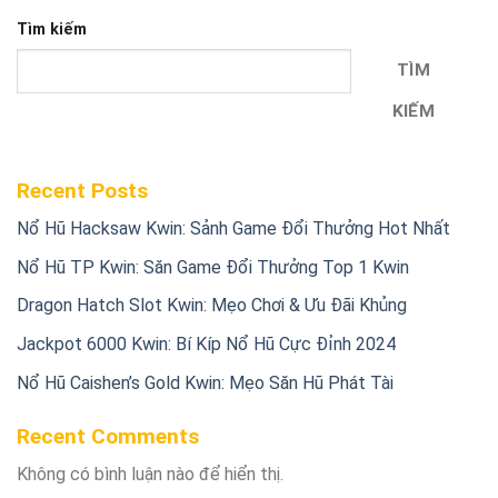
Tìm kiếm
TÌM
KIẾM
Recent Posts
Nổ Hũ Hacksaw Kwin: Sảnh Game Đổi Thưởng Hot Nhất
Nổ Hũ TP Kwin: Săn Game Đổi Thưởng Top 1 Kwin
Dragon Hatch Slot Kwin: Mẹo Chơi & Ưu Đãi Khủng
Jackpot 6000 Kwin: Bí Kíp Nổ Hũ Cực Đỉnh 2024
Nổ Hũ Caishen’s Gold Kwin: Mẹo Săn Hũ Phát Tài
Recent Comments
Không có bình luận nào để hiển thị.