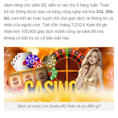
dành riêng cho sảnh BG, diễn ra vào thứ 6 hàng tuần. Toàn
bộ hệ thống được bảo vệ bằng công nghệ mã hóa
SSL 256-
bit
, cam kết an toàn tuyệt đối cho giao dịch và thông tin cá
nhân của người chơi. Tính đến tháng 7/2024, Kwin đã ghi
nhận hơn 100,000 giao dịch thành công tại sảnh BG mà
không có bất kỳ sự cố bảo mật nào.
Sảnh cá cược Live Casino BG Kwin có ưu điểm gì?