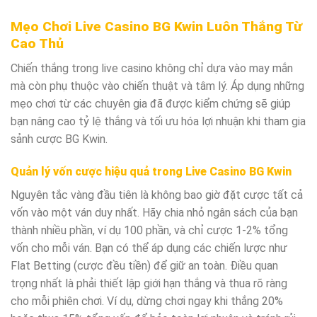
Mẹo Chơi Live Casino BG Kwin Luôn Thắng Từ
Cao Thủ
Chiến thắng trong live casino không chỉ dựa vào may mắn
mà còn phụ thuộc vào chiến thuật và tâm lý. Áp dụng những
mẹo chơi từ các chuyên gia đã được kiểm chứng sẽ giúp
bạn nâng cao tỷ lệ thắng và tối ưu hóa lợi nhuận khi tham gia
sảnh cược BG Kwin.
Quản lý vốn cược hiệu quả trong Live Casino BG Kwin
Nguyên tắc vàng đầu tiên là không bao giờ đặt cược tất cả
vốn vào một ván duy nhất. Hãy chia nhỏ ngân sách của bạn
thành nhiều phần, ví dụ 100 phần, và chỉ cược 1-2% tổng
vốn cho mỗi ván. Bạn có thể áp dụng các chiến lược như
Flat Betting (cược đều tiền) để giữ an toàn. Điều quan
trọng nhất là phải thiết lập giới hạn thắng và thua rõ ràng
cho mỗi phiên chơi. Ví dụ, dừng chơi ngay khi thắng 20%