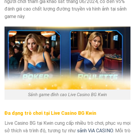
người chơi tham gia khảo sát tháng 06/2024, có đến 95%
đánh giá cao chất lượng đường truyền và hình ảnh tại sảnh
game này.
Sảnh game đỉnh cao Live Casino BG Kwin
Đa dạng trò chơi tại Live Casino BG Kwin
Live Casino BG tại Kwin cung cấp nhiều trò chơi, phục vụ mọi
sở thích và trình độ, tương tự như
sảnh ViA CASINO
. Mỗi trò