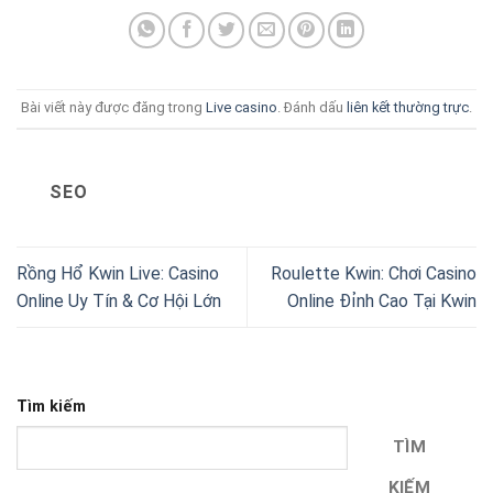
Bài viết này được đăng trong
Live casino
. Đánh dấu
liên kết thường trực
.
SEO
Rồng Hổ Kwin Live: Casino
Roulette Kwin: Chơi Casino
Online Uy Tín & Cơ Hội Lớn
Online Đỉnh Cao Tại Kwin
Tìm kiếm
TÌM
KIẾM