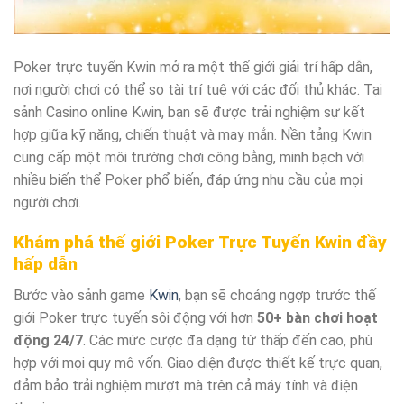
Poker trực tuyến Kwin mở ra một thế giới giải trí hấp dẫn,
nơi người chơi có thể so tài trí tuệ với các đối thủ khác. Tại
sảnh Casino online Kwin, bạn sẽ được trải nghiệm sự kết
hợp giữa kỹ năng, chiến thuật và may mắn. Nền tảng Kwin
cung cấp một môi trường chơi công bằng, minh bạch với
nhiều biến thể Poker phổ biến, đáp ứng nhu cầu của mọi
người chơi.
Khám phá thế giới Poker Trực Tuyến Kwin đầy
hấp dẫn
Bước vào sảnh game
Kwin
, bạn sẽ choáng ngợp trước thế
giới Poker trực tuyến sôi động với hơn
50+ bàn chơi hoạt
động 24/7
. Các mức cược đa dạng từ thấp đến cao, phù
hợp với mọi quy mô vốn. Giao diện được thiết kế trực quan,
đảm bảo trải nghiệm mượt mà trên cả máy tính và điện