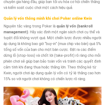
chuyên gia hàng đầu, giúp bạn tối ưu hóa cơ hội chiến thắng
và kiểm soát cuộc chơi một cách hiệu quả.
Quản lý vốn thông minh khi chơi Poker online Kwin
Nguyên tắc vàng trong Poker là
quản lý vốn (bankroll
management)
. Hãy xác định một ngân sách chơi cụ thể và
tuyệt đối không vượt quá. Một chiến lược được nhiều người
áp dụng là không bao giờ “buy-in” (mua chip vào bàn) quá 5%
tổng số vốn của bạn cho một bàn cược. Đặt ra các điểm
dừng lỗ (stop-loss) và chốt lời (take-profit) rõ ràng cho mỗi
phiên chơi sẽ giúp bạn bảo toàn vốn và tránh các quyết định
cảm tính khi đang thua hoặc thắng lớn. Theo thống kê từ
Kwin, người chơi áp dụng quản lý vốn có tỷ lệ thắng cao hơn
15% so với người chơi không có chiến lược rõ ràng.