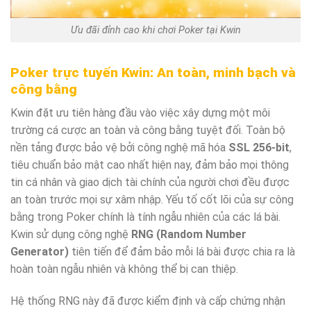
Ưu đãi đỉnh cao khi chơi Poker tại Kwin
Poker trực tuyến Kwin: An toàn, minh bạch và
công bằng
Kwin đặt ưu tiên hàng đầu vào việc xây dựng một môi
trường cá cược an toàn và công bằng tuyệt đối. Toàn bộ
nền tảng được bảo vệ bởi công nghệ mã hóa
SSL 256-bit
,
tiêu chuẩn bảo mật cao nhất hiện nay, đảm bảo mọi thông
tin cá nhân và giao dịch tài chính của người chơi đều được
an toàn trước mọi sự xâm nhập. Yếu tố cốt lõi của sự công
bằng trong Poker chính là tính ngẫu nhiên của các lá bài.
Kwin sử dụng công nghệ
RNG (Random Number
Generator)
tiên tiến để đảm bảo mỗi lá bài được chia ra là
hoàn toàn ngẫu nhiên và không thể bị can thiệp.
Hệ thống RNG này đã được kiểm định và cấp chứng nhận