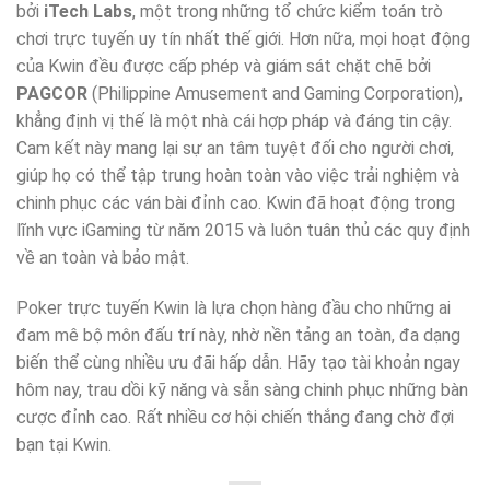
bởi
iTech Labs
, một trong những tổ chức kiểm toán trò
chơi trực tuyến uy tín nhất thế giới. Hơn nữa, mọi hoạt động
của Kwin đều được cấp phép và giám sát chặt chẽ bởi
PAGCOR
(Philippine Amusement and Gaming Corporation),
khẳng định vị thế là một nhà cái hợp pháp và đáng tin cậy.
Cam kết này mang lại sự an tâm tuyệt đối cho người chơi,
giúp họ có thể tập trung hoàn toàn vào việc trải nghiệm và
chinh phục các ván bài đỉnh cao. Kwin đã hoạt động trong
lĩnh vực iGaming từ năm 2015 và luôn tuân thủ các quy định
về an toàn và bảo mật.
Poker trực tuyến Kwin là lựa chọn hàng đầu cho những ai
đam mê bộ môn đấu trí này, nhờ nền tảng an toàn, đa dạng
biến thể cùng nhiều ưu đãi hấp dẫn. Hãy tạo tài khoản ngay
hôm nay, trau dồi kỹ năng và sẵn sàng chinh phục những bàn
cược đỉnh cao. Rất nhiều cơ hội chiến thắng đang chờ đợi
bạn tại Kwin.