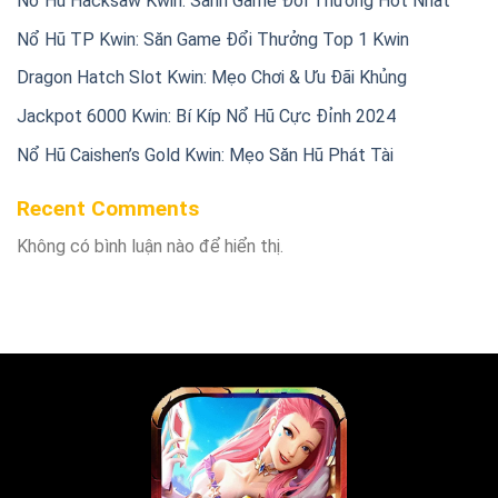
Nổ Hũ Hacksaw Kwin: Sảnh Game Đổi Thưởng Hot Nhất
Nổ Hũ TP Kwin: Săn Game Đổi Thưởng Top 1 Kwin
Dragon Hatch Slot Kwin: Mẹo Chơi & Ưu Đãi Khủng
Jackpot 6000 Kwin: Bí Kíp Nổ Hũ Cực Đỉnh 2024
Nổ Hũ Caishen’s Gold Kwin: Mẹo Săn Hũ Phát Tài
Recent Comments
Không có bình luận nào để hiển thị.