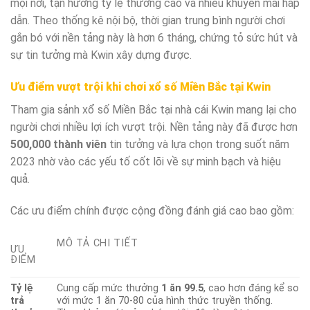
mọi nơi, tận hưởng tỷ lệ thưởng cao và nhiều khuyến mãi hấp
dẫn. Theo thống kê nội bộ, thời gian trung bình người chơi
gắn bó với nền tảng này là hơn 6 tháng, chứng tỏ sức hút và
sự tin tưởng mà Kwin xây dựng được.
Ưu điểm vượt trội khi chơi xổ số Miền Bắc tại Kwin
Tham gia sảnh xổ số Miền Bắc tại nhà cái Kwin mang lại cho
người chơi nhiều lợi ích vượt trội. Nền tảng này đã được hơn
500,000 thành viên
tin tưởng và lựa chọn trong suốt năm
2023 nhờ vào các yếu tố cốt lõi về sự minh bạch và hiệu
quả.
Các ưu điểm chính được cộng đồng đánh giá cao bao gồm:
MÔ TẢ CHI TIẾT
ƯU
ĐIỂM
Tỷ lệ
Cung cấp mức thưởng
1 ăn 99.5
, cao hơn đáng kể so
trả
với mức 1 ăn 70-80 của hình thức truyền thống.