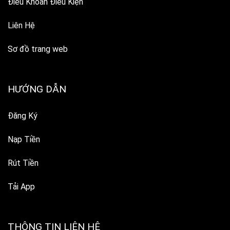
Điều Khoản Điều Kiện
Liên Hệ
Sơ đồ trang web
HƯỚNG DẪN
Đăng Ký
Nạp Tiền
Rút Tiền
Tải App
THÔNG TIN LIÊN HỆ