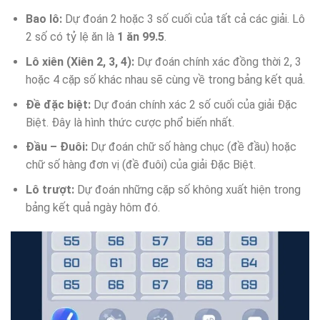
Bao lô:
Dự đoán 2 hoặc 3 số cuối của tất cả các giải. Lô
2 số có tỷ lệ ăn là
1 ăn 99.5
.
Lô xiên (Xiên 2, 3, 4):
Dự đoán chính xác đồng thời 2, 3
hoặc 4 cặp số khác nhau sẽ cùng về trong bảng kết quả.
Đề đặc biệt:
Dự đoán chính xác 2 số cuối của giải Đặc
Biệt. Đây là hình thức cược phổ biến nhất.
Đầu – Đuôi:
Dự đoán chữ số hàng chục (đề đầu) hoặc
chữ số hàng đơn vị (đề đuôi) của giải Đặc Biệt.
Lô trượt:
Dự đoán những cặp số không xuất hiện trong
bảng kết quả ngày hôm đó.