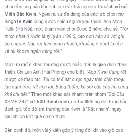
chơi đều có phản hồi tích cực về trải nghiệm tại sảnh
xổ số
Miền Bắc Kwin
. Ngoài ra, sự đa dạng của các trò chơi như
Bingo18 Kwin
cũng được nhiều người yêu thích. Anh Minh
Tuấn (Hà Nội), một thành viên chơi được 2 năm, chia sẻ:
“Tôi
thích nhất ở Kwin là tỷ lệ ăn 1:99.5, cao hơn hẳn so với ghi
bên ngoài. Nạp rút tiền cũng nhanh, khoảng 5 phút là tiền
về tài khoản ngân hàng rồi.”
Một ưu điểm khác thường được nhắc đến là giao diện thân
thiện. Chị Lan Anh (Hải Phòng) cho biết:
“App Kwin dùng rất
mượt, dễ thao tác. Tôi có thể đặt cược ngay trên điện thoại
lúc nghỉ trưa, rất tiện lợi. Bảng thống kê soi cầu của họ cũng
khá chi tiết.”
Theo một khảo sát nhanh trên nhóm “Soi Cầu
XSMB 247” với
500 thành viên
, có tới
85%
người được hỏi
đánh giá tốc độ trả thưởng của Kwin là “Rất nhanh”, ngay
sau khi có kết quả chính thức.
Bên cạnh đó, một vài ý kiến góp ý rằng đôi khi vào giờ cao