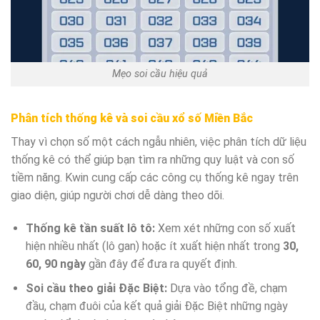
Mẹo soi cầu hiệu quả
Phân tích thống kê và soi cầu xổ số Miền Bắc
Thay vì chọn số một cách ngẫu nhiên, việc phân tích dữ liệu
thống kê có thể giúp bạn tìm ra những quy luật và con số
tiềm năng. Kwin cung cấp các công cụ thống kê ngay trên
giao diện, giúp người chơi dễ dàng theo dõi.
Thống kê tần suất lô tô:
Xem xét những con số xuất
hiện nhiều nhất (lô gan) hoặc ít xuất hiện nhất trong
30,
60, 90 ngày
gần đây để đưa ra quyết định.
Soi cầu theo giải Đặc Biệt:
Dựa vào tổng đề, chạm
đầu, chạm đuôi của kết quả giải Đặc Biệt những ngày